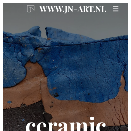
WWW.JN-ART.NL
Ga
direct
naar
de
hoofdinhoud
ceramic